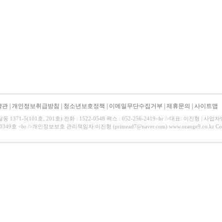
약관
|
개인정보취급방침
|
청소년보호정책
|
이메일무단수집거부
|
제휴문의
|
사이트맵
371-5(101호, 201호) 전화 : 1522-0548 팩스 : 052-256-2419<br />대표: 이진형 | 사
9호 <br />개인정보보호 관리책임자:이진형 (primead7@naver.com) www.orange9.co.kr Copyrigh